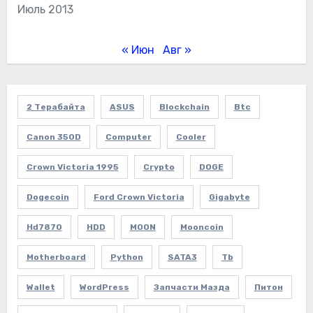
Июль 2013
« Июн
Авг »
2 Терабайта
ASUS
Blockchain
Btc
Canon 350D
Computer
Cooler
Crown Victoria 1995
Crypto
DOGE
Dogecoin
Ford Crown Victoria
Gigabyte
Hd7870
HDD
MOON
Mooncoin
Motherboard
Python
SATA3
Tb
Wallet
WordPress
Запчасти Мазда
Питон