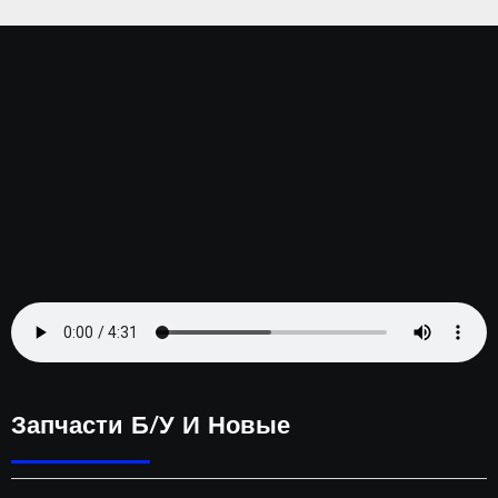
а.
Серп
ень
2023
Запчасти Б/у И Новые