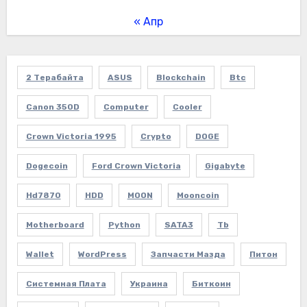
« Апр
2 Терабайта
ASUS
Blockchain
Btc
Canon 350D
Computer
Cooler
Crown Victoria 1995
Crypto
DOGE
Dogecoin
Ford Crown Victoria
Gigabyte
Hd7870
HDD
MOON
Mooncoin
Motherboard
Python
SATA3
Tb
Wallet
WordPress
Запчасти Мазда
Питон
Системная Плата
Украина
Биткоин