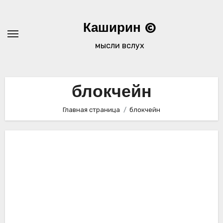
Перейти
к
Каширин ©
содержимому
мысли вслух
блокчейн
Главная страница
блокчейн