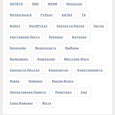
Hd7870
HDD
MOON
Mooncoin
Motherboard
Python
SATA3
Tb
Wallet
WordPress
Запчасти Мазда
Питон
Системная Плата
Украина
Биткоин
Блокчейн
Видеокарта
Выборы
Выдержка
Дожекоин
Жесткий Диск
Запчасти Ниссан
Компьютер
Криптовалюта
Кулер
Майнинг
Мысли Вслух
Оперативная Память
Политика
Смс
Соло Майнинг
Фото