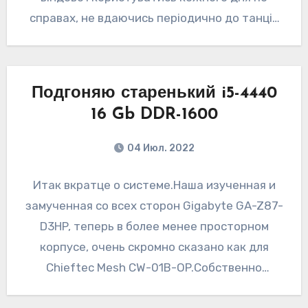
справах, не вдаючись періодично до танців
з…
Подгоняю старенький i5-4440
16 Gb DDR-1600
04 Июл. 2022
Итак вкратце о системе.Наша изученная и
замученная со всех сторон Gigabyte GA-Z87-
D3HP, теперь в более менее просторном
корпусе, очень скромно сказано как для
Chieftec Mesh CW-01B-OP.Собственно
процессор — i5-4440 Хасвелл…