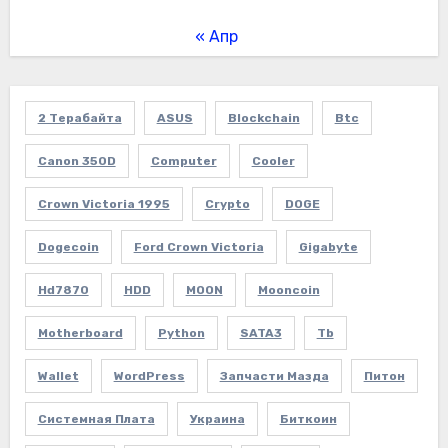
« Апр
2 Терабайта
ASUS
Blockchain
Btc
Canon 350D
Computer
Cooler
Crown Victoria 1995
Crypto
DOGE
Dogecoin
Ford Crown Victoria
Gigabyte
Hd7870
HDD
MOON
Mooncoin
Motherboard
Python
SATA3
Tb
Wallet
WordPress
Запчасти Мазда
Питон
Системная Плата
Украина
Биткоин