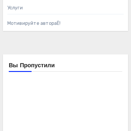
Услуги
Мотивируйте автораЁ!
Вы Пропустили
Компьютеры
Мойо
Обзоры
железа
Ремонтирую
компьютер
SE-