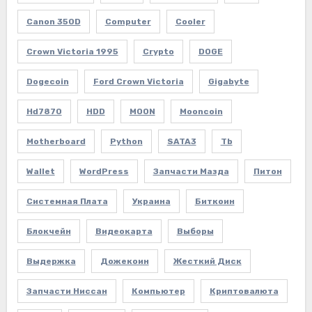
Canon 350D
Computer
Cooler
Crown Victoria 1995
Crypto
DOGE
Dogecoin
Ford Crown Victoria
Gigabyte
Hd7870
HDD
MOON
Mooncoin
Motherboard
Python
SATA3
Tb
Wallet
WordPress
Запчасти Мазда
Питон
Системная Плата
Украина
Биткоин
Блокчейн
Видеокарта
Выборы
Выдержка
Дожекоин
Жесткий Диск
Запчасти Ниссан
Компьютер
Криптовалюта