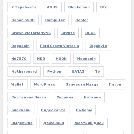
2 Терабайта
ASUS
Blockchain
Btc
Canon 350D
Computer
Cooler
Crown Victoria 1995
Crypto
DOGE
Dogecoin
Ford Crown Victoria
Gigabyte
Hd7870
HDD
MOON
Mooncoin
Motherboard
Python
SATA3
Tb
Wallet
WordPress
Запчасти Мазда
Питон
Системная Плата
Украина
Биткоин
Блокчейн
Видеокарта
Выборы
Выдержка
Дожекоин
Жесткий Диск