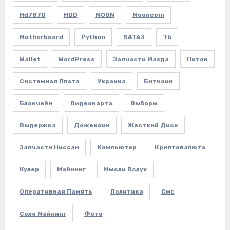
Hd7870
HDD
MOON
Mooncoin
Motherboard
Python
SATA3
Tb
Wallet
WordPress
Запчасти Мазда
Питон
Системная Плата
Украина
Биткоин
Блокчейн
Видеокарта
Выборы
Выдержка
Дожекоин
Жесткий Диск
Запчасти Ниссан
Компьютер
Криптовалюта
Кулер
Майнинг
Мысли Вслух
Оперативная Память
Политика
Смс
Соло Майнинг
Фото