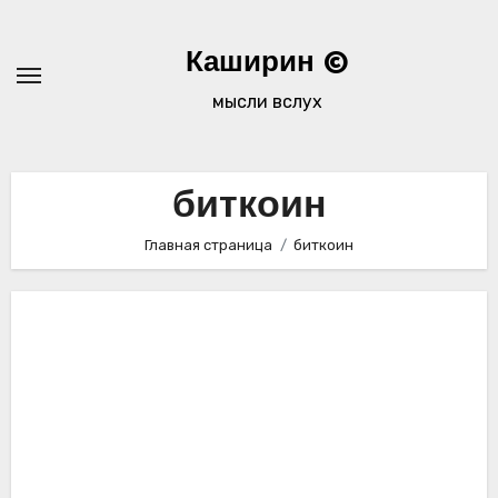
Перейти
к
Каширин ©
содержимому
мысли вслух
биткоин
Главная страница
биткоин