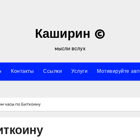
Каширин ©
мысли вслух
e
Контакты
Ссылки
Услуги
Мотивируйте авт
м часы по Биткоину
иткоину