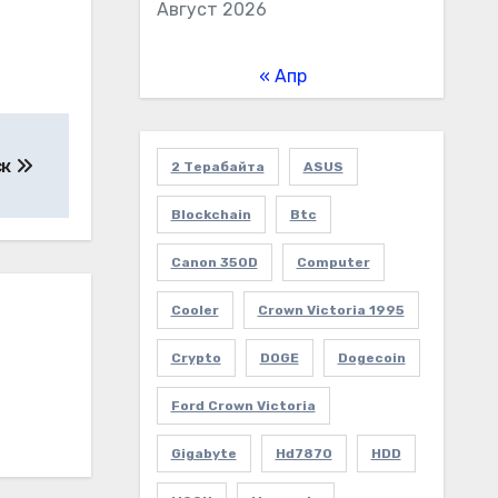
Август 2026
« Апр
ск
2 Терабайта
ASUS
Blockchain
Btc
Canon 350D
Computer
Cooler
Crown Victoria 1995
Crypto
DOGE
Dogecoin
Ford Crown Victoria
Gigabyte
Hd7870
HDD