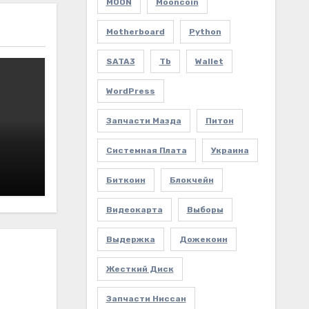
MOON
Mooncoin
Motherboard
Python
SATA3
Tb
Wallet
WordPress
Запчасти Мазда
Питон
Системная Плата
Украина
Биткоин
Блокчейн
Видеокарта
Выборы
Выдержка
Дожекоин
Жесткий Диск
Запчасти Ниссан