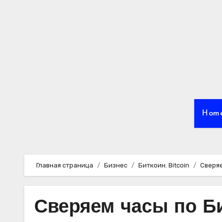
Перейти
к
содержимому
Hom
Главная страница
Бизнес
Биткоин. Bitcoin
Сверяе
Сверяем часы по Б