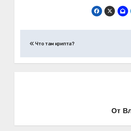
Навигация
Что там крипта?
по
записям
От
Вл