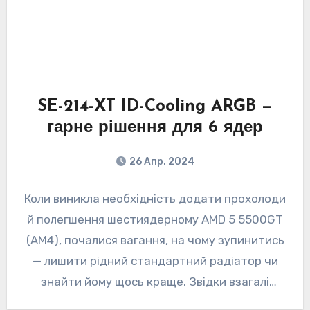
SE-214-XT ID-Cooling ARGB —
гарне рішення для 6 ядер
26 Апр. 2024
Коли виникла необхідність додати прохолоди
й полегшення шестиядерному AMD 5 5500GT
(AM4), почалися вагання, на чому зупинитись
— лишити рідний стандартний радіатор чи
знайти йому щось краще. Звідки взагалі
взялись…