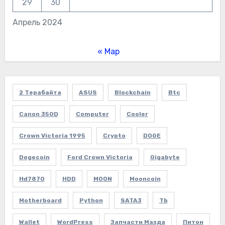
29
30
Апрель 2024
« Мар
2 Терабайта
ASUS
Blockchain
Btc
Canon 350D
Computer
Cooler
Crown Victoria 1995
Crypto
DOGE
Dogecoin
Ford Crown Victoria
Gigabyte
Hd7870
HDD
MOON
Mooncoin
Motherboard
Python
SATA3
Tb
Wallet
WordPress
Запчасти Мазда
Питон