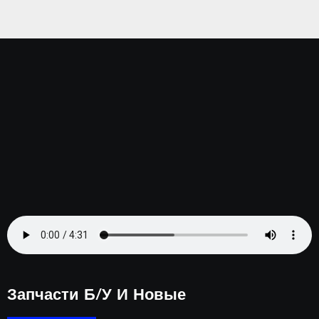
іг
комп
а.
Серп
ень
2023
Запчасти Б/у И Новые