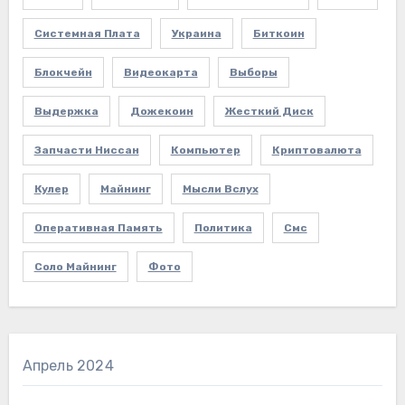
Системная Плата
Украина
Биткоин
Блокчейн
Видеокарта
Выборы
Выдержка
Дожекоин
Жесткий Диск
Запчасти Ниссан
Компьютер
Криптовалюта
Кулер
Майнинг
Мысли Вслух
Оперативная Память
Политика
Смс
Соло Майнинг
Фото
Апрель 2024