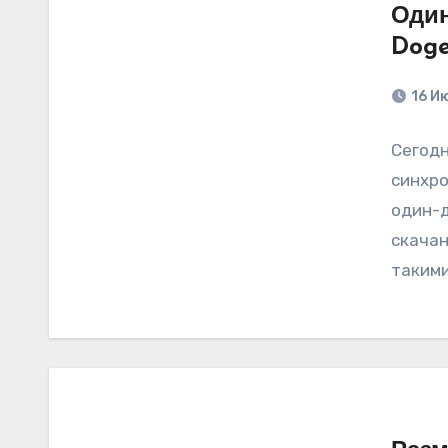
Один
Doge
16 И
Сегодн
синхро
один-д
скачан
такими