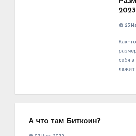
Разм
2023
25 М
Как-то
размер
себя в
лежит 
А что там Биткоин?