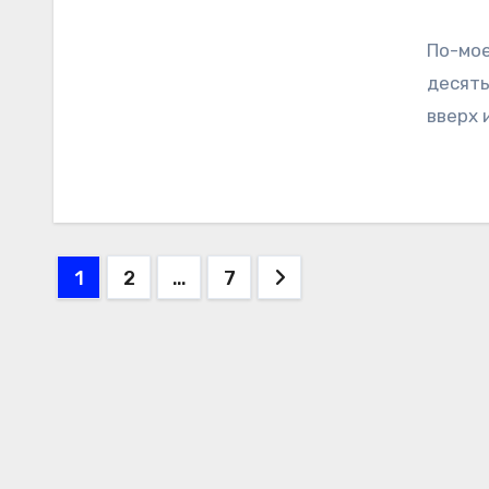
По-мое
десять
вверх 
Пагинация
1
2
…
7
записей