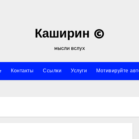
Каширин ©
мысли вслух
e
Контакты
Ссылки
Услуги
Мотивируйте авт