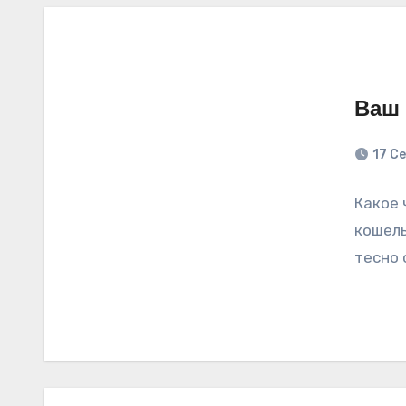
Ваш 
17 Се
Какое 
кошель
тесно 