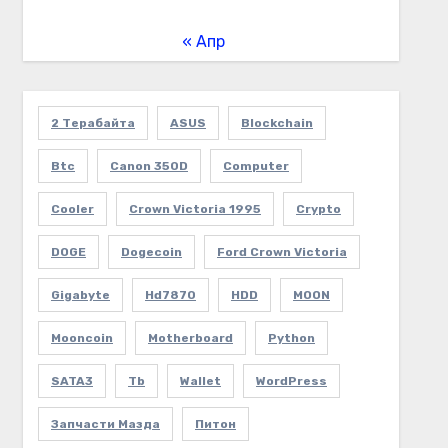
« Апр
2 Терабайта
ASUS
Blockchain
Btc
Canon 350D
Computer
Cooler
Crown Victoria 1995
Crypto
DOGE
Dogecoin
Ford Crown Victoria
Gigabyte
Hd7870
HDD
MOON
Mooncoin
Motherboard
Python
SATA3
Tb
Wallet
WordPress
Запчасти Мазда
Питон