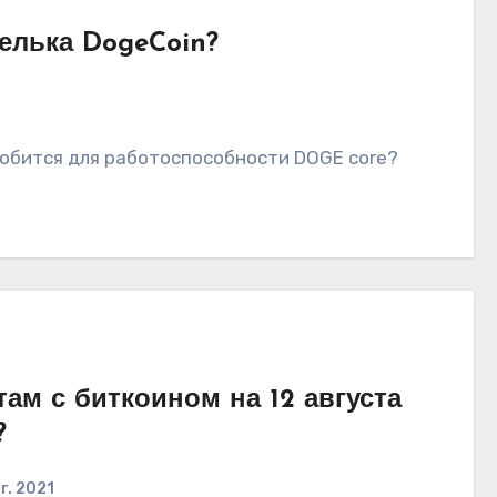
елька DogeCoin?
добится для работоспособности DOGE core?
там с биткоином на 12 августа
?
г. 2021