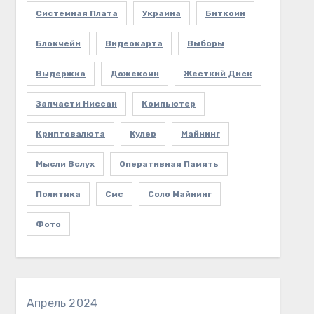
Системная Плата
Украина
Биткоин
Блокчейн
Видеокарта
Выборы
Выдержка
Дожекоин
Жесткий Диск
Запчасти Ниссан
Компьютер
Криптовалюта
Кулер
Майнинг
Мысли Вслух
Оперативная Память
Политика
Смс
Соло Майнинг
Фото
Апрель 2024