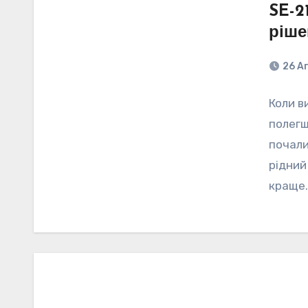
SE-2
ріше
26 А
Коли в
полегш
почали
рідний
краще.