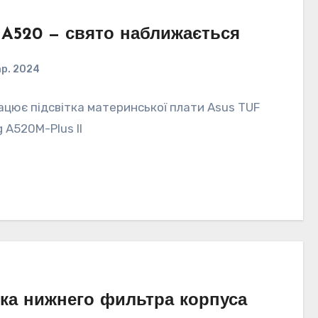
 A520 — свято наближається
ар. 2024
ацює підсвітка материнської плати Asus TUF
 A520M-Plus II
ка нижнего фильтра корпуса