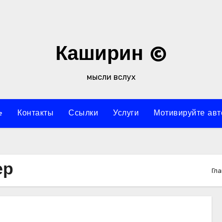
Каширин ©
мысли вслух
e
Контакты
Ссылки
Услуги
Мотивируйте авт
ер
Гл