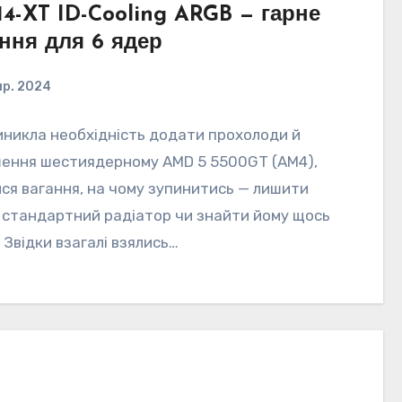
14-XT ID-Cooling ARGB — гарне
ння для 6 ядер
пр. 2024
иникла необхідність додати прохолоди й
ення шестиядерному AMD 5 5500GT (AM4),
ся вагання, на чому зупинитись — лишити
 стандартний радіатор чи знайти йому щось
 Звідки взагалі взялись…