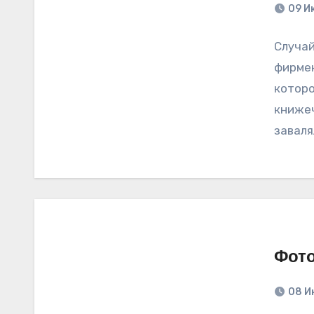
09 И
Случай
фирмен
которо
книжеч
заваля
Фото
08 И