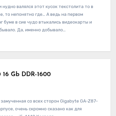
и нудно валялся этот кусок текстолита то в
е, то непонятно где… А ведь на первом
г буме в сие чудо втыкались видеокарты и
бывало. Да, именно добывало…
 16 Gb DDR-1600
 замученная со всех сторон Gigabyte GA-Z87-
рпусе, очень скромно сказано как для