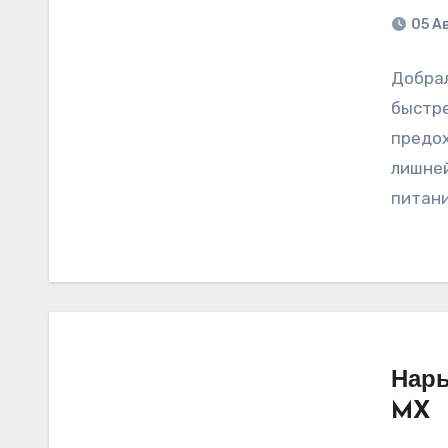
05 А
Добрал
быстре
предох
лишней
питани
Нары
MX