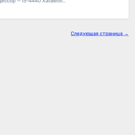
цессор — i5-4440 Хасвелл…
Следующая страница →