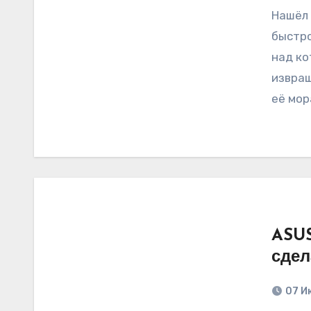
Нашёл 
быстро
над ко
извращ
её мор
ASUS
сдел
07 И