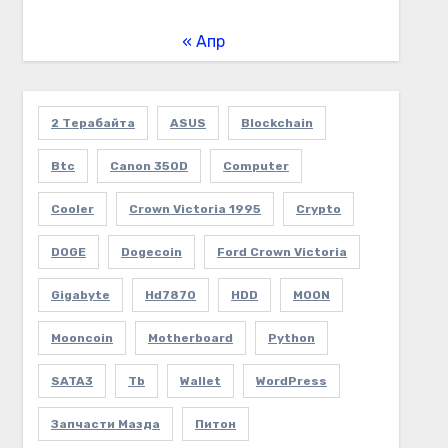
« Апр
2 Терабайта
ASUS
Blockchain
Btc
Canon 350D
Computer
Cooler
Crown Victoria 1995
Crypto
DOGE
Dogecoin
Ford Crown Victoria
Gigabyte
Hd7870
HDD
MOON
Mooncoin
Motherboard
Python
SATA3
Tb
Wallet
WordPress
Запчасти Мазда
Питон