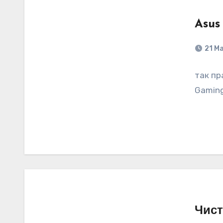
Asus
21 М
так пр
Gaming
Чист