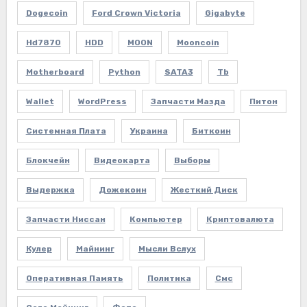
Dogecoin
Ford Crown Victoria
Gigabyte
Hd7870
HDD
MOON
Mooncoin
Motherboard
Python
SATA3
Tb
Wallet
WordPress
Запчасти Мазда
Питон
Системная Плата
Украина
Биткоин
Блокчейн
Видеокарта
Выборы
Выдержка
Дожекоин
Жесткий Диск
Запчасти Ниссан
Компьютер
Криптовалюта
Кулер
Майнинг
Мысли Вслух
Оперативная Память
Политика
Смс