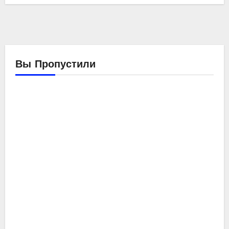
Вы Пропустили
Компьютеры
Мойо
Обзоры
железа
Ремонтирую
компьютер
SE-
214-
XT
ID-
Cooli
Компьютеры
ng
Обзоры