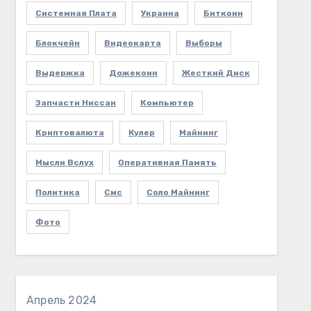
Системная Плата
Украина
Биткоин
Блокчейн
Видеокарта
Выборы
Выдержка
Дожекоин
Жесткий Диск
Запчасти Ниссан
Компьютер
Криптовалюта
Кулер
Майнинг
Мысли Вслух
Оперативная Память
Политика
Смс
Соло Майнинг
Фото
Апрель 2024