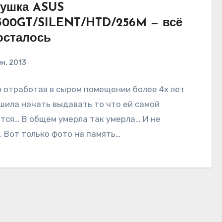
рушка ASUS
00GT/SILENT/HTD/256M — всё
осталось
ен. 2013
 отработав в сыром помещении более 4х лет
шила начать выдавать то что ей самой
тся… В общем умерла так умерла… И не
 Вот только фото на память…