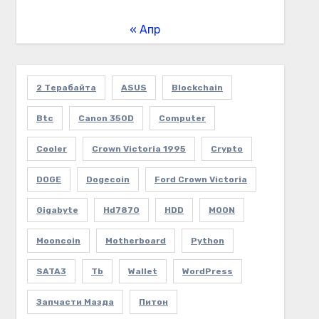
« Апр
2 Терабайта
ASUS
Blockchain
Btc
Canon 350D
Computer
Cooler
Crown Victoria 1995
Crypto
DOGE
Dogecoin
Ford Crown Victoria
Gigabyte
Hd7870
HDD
MOON
Mooncoin
Motherboard
Python
SATA3
Tb
Wallet
WordPress
Запчасти Мазда
Питон