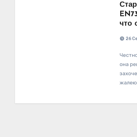
Ста
EN73
что 
26 С
Честно
она ре
захоче
жалею.