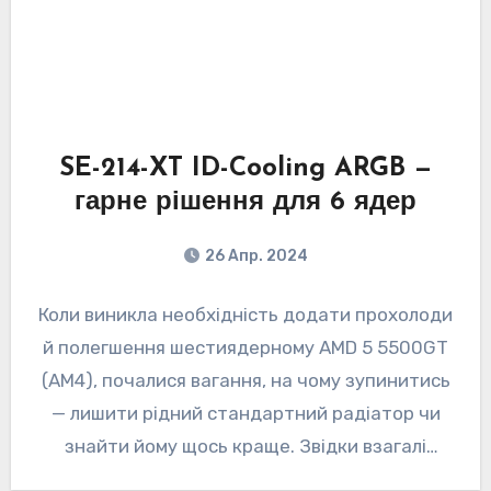
SE-214-XT ID-Cooling ARGB —
гарне рішення для 6 ядер
26 Апр. 2024
Коли виникла необхідність додати прохолоди
й полегшення шестиядерному AMD 5 5500GT
(AM4), почалися вагання, на чому зупинитись
— лишити рідний стандартний радіатор чи
знайти йому щось краще. Звідки взагалі
взялись…