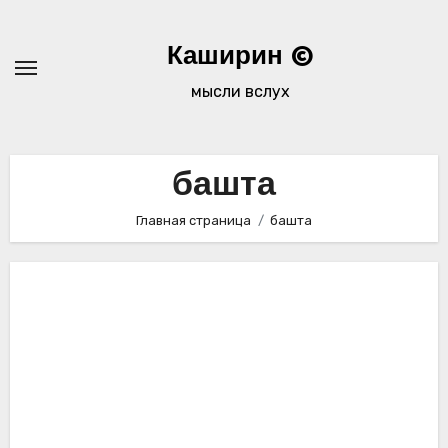
Перейти
к
Каширин ©
содержимому
мысли вслух
башта
Главная страница
башта