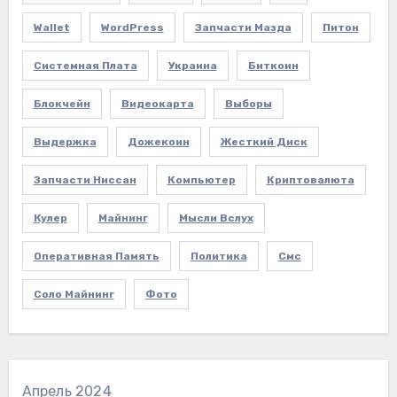
Wallet
WordPress
Запчасти Мазда
Питон
Системная Плата
Украина
Биткоин
Блокчейн
Видеокарта
Выборы
Выдержка
Дожекоин
Жесткий Диск
Запчасти Ниссан
Компьютер
Криптовалюта
Кулер
Майнинг
Мысли Вслух
Оперативная Память
Политика
Смс
Соло Майнинг
Фото
Апрель 2024