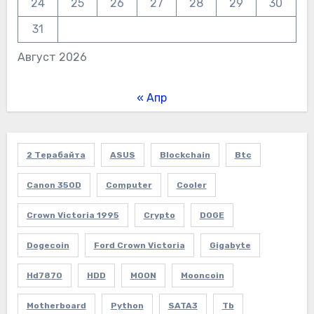
24
25
26
27
28
29
30
31
Август 2026
« Апр
2 Терабайта
ASUS
Blockchain
Btc
Canon 350D
Computer
Cooler
Crown Victoria 1995
Crypto
DOGE
Dogecoin
Ford Crown Victoria
Gigabyte
Hd7870
HDD
MOON
Mooncoin
Motherboard
Python
SATA3
Tb