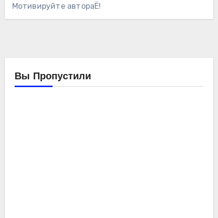
Мотивируйте автораЁ!
Вы Пропустили
Компьютеры
Мойо
Обзоры
железа
Ремонтирую
компьютер
SE-
214-
XT
ID-