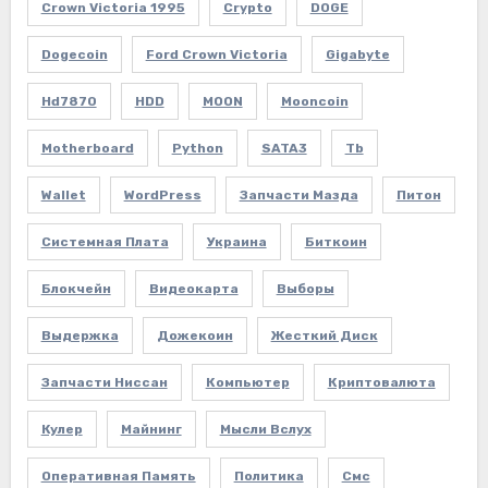
Crown Victoria 1995
Crypto
DOGE
Dogecoin
Ford Crown Victoria
Gigabyte
Hd7870
HDD
MOON
Mooncoin
Motherboard
Python
SATA3
Tb
Wallet
WordPress
Запчасти Мазда
Питон
Системная Плата
Украина
Биткоин
Блокчейн
Видеокарта
Выборы
Выдержка
Дожекоин
Жесткий Диск
Запчасти Ниссан
Компьютер
Криптовалюта
Кулер
Майнинг
Мысли Вслух
Оперативная Память
Политика
Смс