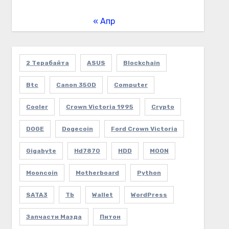
« Апр
2 Терабайта
ASUS
Blockchain
Btc
Canon 350D
Computer
Cooler
Crown Victoria 1995
Crypto
DOGE
Dogecoin
Ford Crown Victoria
Gigabyte
Hd7870
HDD
MOON
Mooncoin
Motherboard
Python
SATA3
Tb
Wallet
WordPress
Запчасти Мазда
Питон