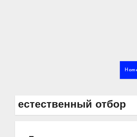
Перейти
к
содержимому
Hom
естественный отбор