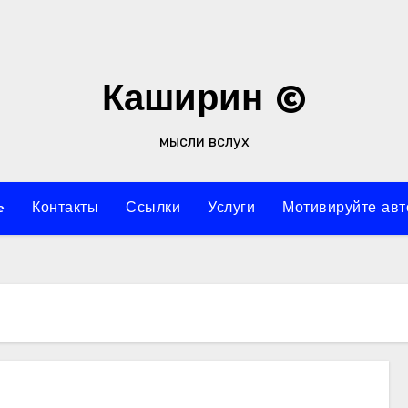
Каширин ©
мысли вслух
e
Контакты
Ссылки
Услуги
Мотивируйте авт