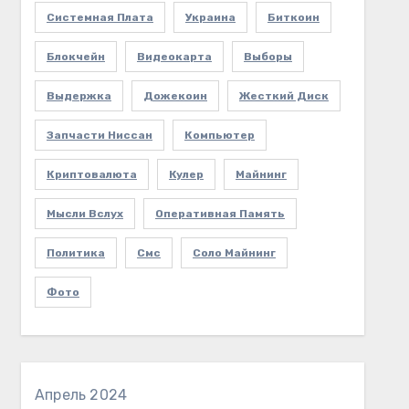
Системная Плата
Украина
Биткоин
Блокчейн
Видеокарта
Выборы
Выдержка
Дожекоин
Жесткий Диск
Запчасти Ниссан
Компьютер
Криптовалюта
Кулер
Майнинг
Мысли Вслух
Оперативная Память
Политика
Смс
Соло Майнинг
Фото
Апрель 2024