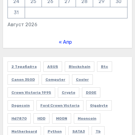
24
25
26
27
28
29
30
31
Август 2026
« Апр
2 Терабайта
ASUS
Blockchain
Btc
Canon 350D
Computer
Cooler
Crown Victoria 1995
Crypto
DOGE
Dogecoin
Ford Crown Victoria
Gigabyte
Hd7870
HDD
MOON
Mooncoin
Motherboard
Python
SATA3
Tb