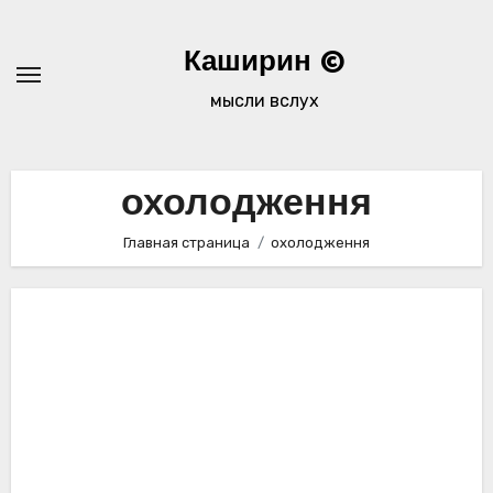
Перейти
к
Каширин ©
содержимому
мысли вслух
охолодження
Главная страница
охолодження