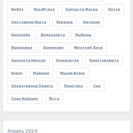
Wallet
WordPress
Запчасти Мазда
Питон
Системная Плата
Украина
Биткоин
Блокчейн
Видеокарта
Выборы
Выдержка
Дожекоин
Жесткий Диск
Запчасти Ниссан
Компьютер
Криптовалюта
Кулер
Майнинг
Мысли Вслух
Оперативная Память
Политика
Смс
Соло Майнинг
Фото
Апрель 2024