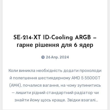
SE-214-XT ID-Cooling ARGB —
гарне рішення для 6 ядер
26 Апр. 2024
Коли виникла необхідність додати прохолоди
й полегшення шестиядерному AMD 5 5500GT
(AM4), почалися вагання, на чому зупинитись
— лишити рідний стандартний радіатор чи
знайти йому щось краще. Звідки взагалі
взялись…