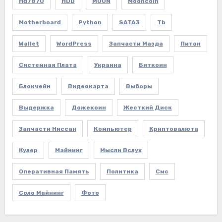
Hd7870
HDD
MOON
Mooncoin
Motherboard
Python
SATA3
Tb
Wallet
WordPress
Запчасти Мазда
Питон
Системная Плата
Украина
Биткоин
Блокчейн
Видеокарта
Выборы
Выдержка
Дожекоин
Жесткий Диск
Запчасти Ниссан
Компьютер
Криптовалюта
Кулер
Майнинг
Мысли Вслух
Оперативная Память
Политика
Смс
Соло Майнинг
Фото