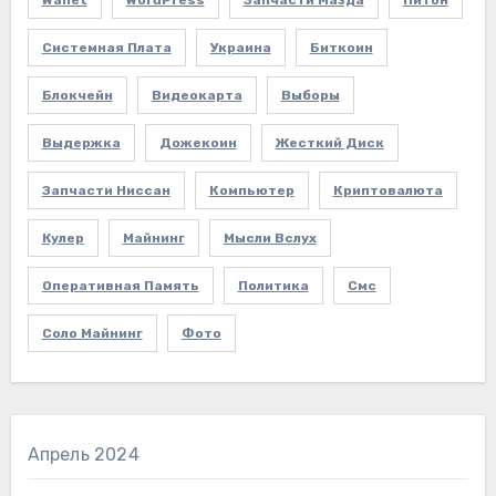
Системная Плата
Украина
Биткоин
Блокчейн
Видеокарта
Выборы
Выдержка
Дожекоин
Жесткий Диск
Запчасти Ниссан
Компьютер
Криптовалюта
Кулер
Майнинг
Мысли Вслух
Оперативная Память
Политика
Смс
Соло Майнинг
Фото
Апрель 2024