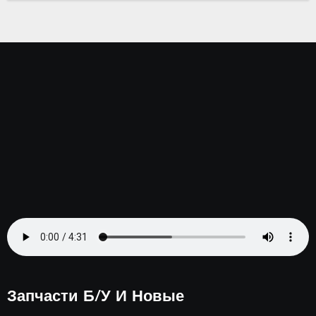
іг
комп
а.
Серп
ень
2023
Запчасти Б/у И Новые