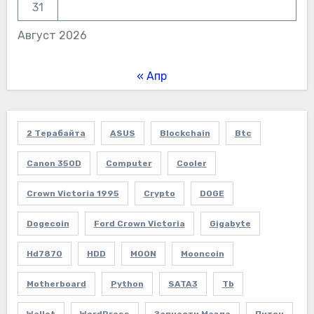
31
Август 2026
« Апр
2 Терабайта
ASUS
Blockchain
Btc
Canon 350D
Computer
Cooler
Crown Victoria 1995
Crypto
DOGE
Dogecoin
Ford Crown Victoria
Gigabyte
Hd7870
HDD
MOON
Mooncoin
Motherboard
Python
SATA3
Tb
Wallet
WordPress
Запчасти Мазда
Питон