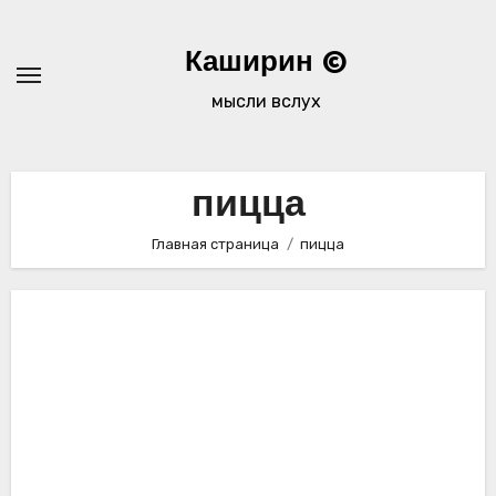
Перейти
к
Каширин ©
содержимому
мысли вслух
пицца
Главная страница
пицца