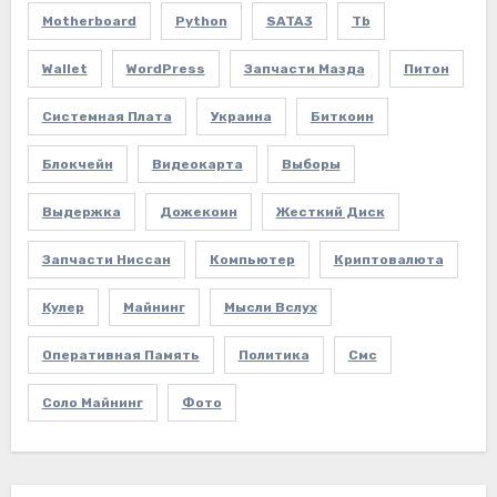
Motherboard
Python
SATA3
Tb
Wallet
WordPress
Запчасти Мазда
Питон
Системная Плата
Украина
Биткоин
Блокчейн
Видеокарта
Выборы
Выдержка
Дожекоин
Жесткий Диск
Запчасти Ниссан
Компьютер
Криптовалюта
Кулер
Майнинг
Мысли Вслух
Оперативная Память
Политика
Смс
Соло Майнинг
Фото