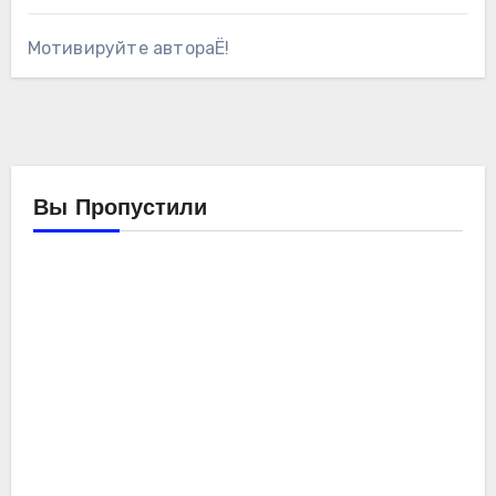
Мотивируйте автораЁ!
Вы Пропустили
Компьютеры
Мойо
Обзоры
железа
Ремонтирую
компьютер
SE-
214-
XT