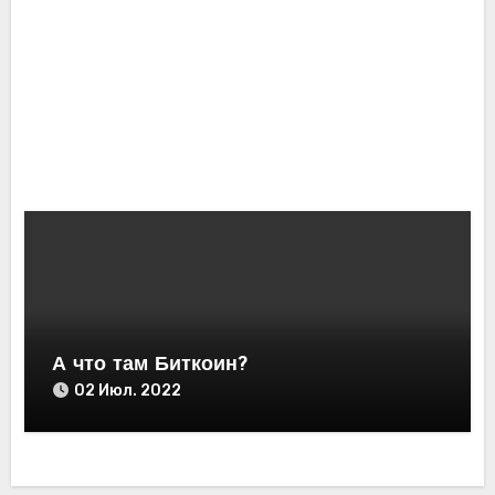
Разм
ер
блок
25
чейн
Мар.
а
2023
DOG
E. 25
март
а
2023
А что там Биткоин?
02 Июл. 2022