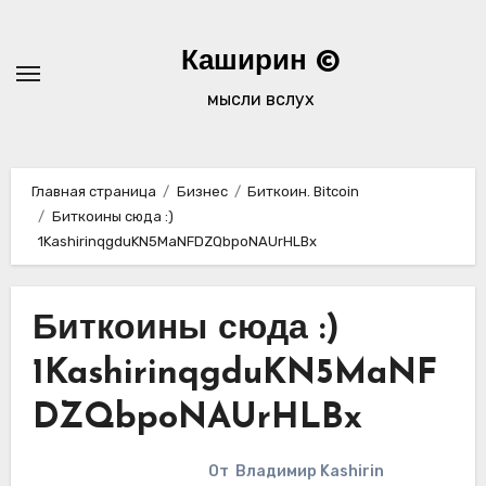
Перейти
к
Каширин ©
содержимому
мысли вслух
Главная страница
Бизнес
Биткоин. Bitcoin
Биткоины сюда :)
1KashirinqgduKN5MaNFDZQbpoNAUrHLBx
Биткоины сюда :)
1KashirinqgduKN5MaNF
DZQbpoNAUrHLBx
От
Владимир Kashirin