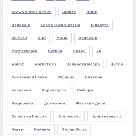
Crown Victoria 1995
Crypto
DOGE
Dogecoin
Ford Crown Victoria
Gigabyte
Hd7870
HDD
MOON
Mooncoin
Motherboard
Python
SATA3
Tb
Wallet
WordPress
Запчасти Мазда
Питон
Системная Плата
Украина
Биткоин
Блокчейн
Видеокарта
Выборы
Выдержка
Дожекоин
Жесткий Диск
Запчасти Ниссан
Компьютер
Криптовалюта
Кулер
Майнинг
Мысли Вслух