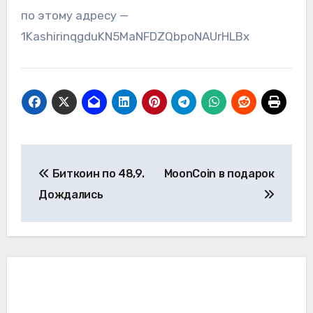
по этому адресу —
1KashirinqgduKN5MaNFDZQbpoNAUrHLBx
Навигация
Биткоин по 48,9.
MoonCoin в подарок
по
Дождались
записям