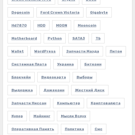
Dogecoin
Ford Crown Victoria
Gigabyte
Hd7870
HDD
MOON
Mooncoin
Motherboard
Python
SATA3
Tb
Wallet
WordPress
Запчасти Мазда
Питон
Системная Плата
Украина
Биткоин
Блокчейн
Видеокарта
Выборы
Выдержка
Дожекоин
Жесткий Диск
Запчасти Ниссан
Компьютер
Криптовалюта
Кулер
Майнинг
Мысли Вслух
Оперативная Память
Политика
Смс