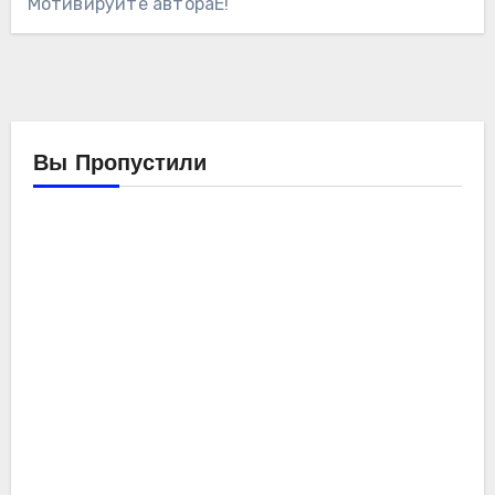
Мотивируйте автораЁ!
Вы Пропустили
Компьютеры
Мойо
Обзоры
железа
Ремонтирую
компьютер
SE-
214-
XT
ID-
Cooli
Компьютеры