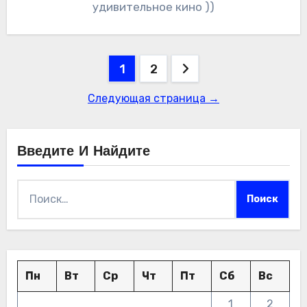
удивительное кино ))
Пагинация
1
2
записей
Следующая страница →
Введите И Найдите
Найти:
Пн
Вт
Ср
Чт
Пт
Сб
Вс
1
2