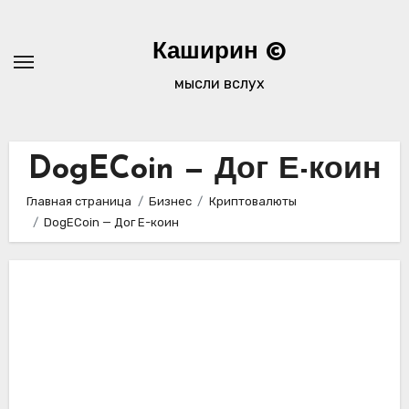
Перейти
к
Каширин ©
содержимому
мысли вслух
DogECoin — Дог Е-коин
Главная страница
Бизнес
Криптовалюты
DogECoin — Дог Е-коин