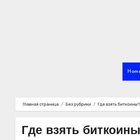
Перейти
к
содержимому
Hom
Главная страница
Без рубрики
Где взять биткоины?
Где взять биткоины