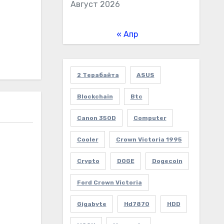
Август 2026
« Апр
2 Терабайта
ASUS
Blockchain
Btc
Canon 350D
Computer
Cooler
Crown Victoria 1995
Crypto
DOGE
Dogecoin
Ford Crown Victoria
Gigabyte
Hd7870
HDD