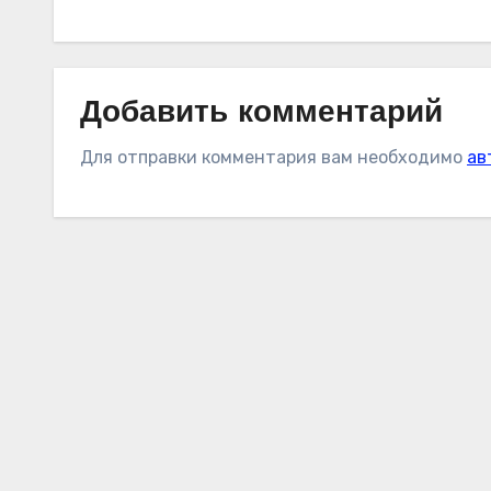
и
E. 25
Doge
март
Coin
а
2023
Добавить комментарий
Для отправки комментария вам необходимо
ав