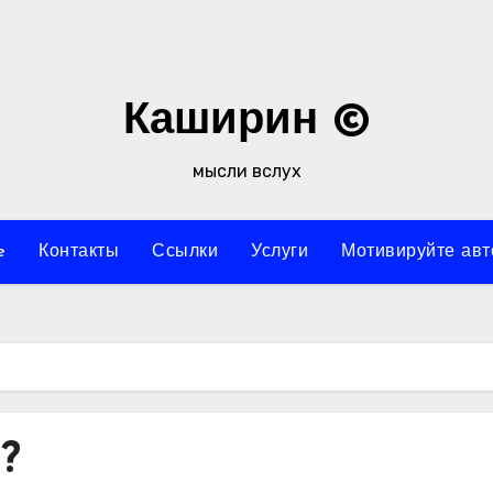
Каширин ©
мысли вслух
e
Контакты
Ссылки
Услуги
Мотивируйте авт
?