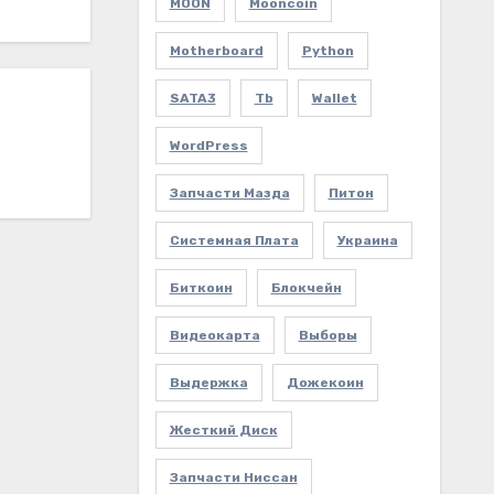
MOON
Mooncoin
Motherboard
Python
SATA3
Tb
Wallet
WordPress
Запчасти Мазда
Питон
Системная Плата
Украина
Биткоин
Блокчейн
Видеокарта
Выборы
Выдержка
Дожекоин
Жесткий Диск
Запчасти Ниссан