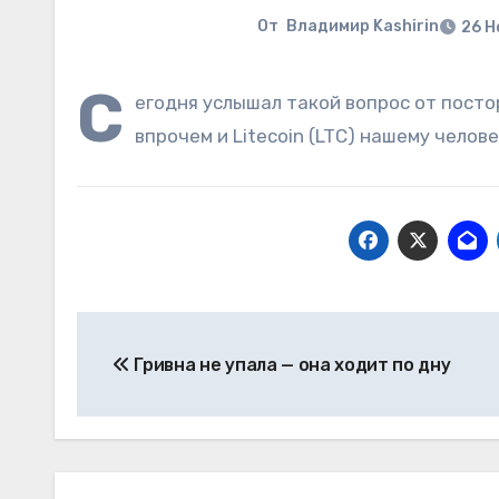
От
Владимир Kashirin
26 Н
С
егодня услышал такой вопрос от посто
впрочем и Litecoin (LTC) нашему челов
Навигация
Гривна не упала — она ходит по дну
по
записям