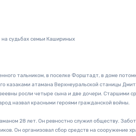
ь на судьбах семьи Кашириных
енного тальником, в поселке Форштадт, в доме потом
ого казаками атамана Верхнеуральской станицы Дми
еевны росли четыре сына и две дочери. Старшими с
народ назвал красными героями гражданской войны.
аманом 28 лет. Он ревностно служил обществу. Забот
иков. Он организовал сбор средств на сооружение хр