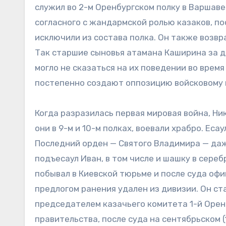
служил во 2-м Оренбургском полку в Варшаве.
согласного с жандармской ролью казаков, по
исключили из состава полка. Он также возв
Так старшие сыновья атамана Каширина за два
могло не сказаться на их поведении во врем
постепенно создают оппозицию войсковому 
Когда разразилась первая мировая война, Н
они в 9-м и 10-м полках, воевали храбро. Е
Последний орден — Святого Владимира — даж
подъесаул Иван, в том числе и шашку в сере
побывал в Киевской тюрьме и после суда офи
предлогом ранения удален из дивизии. Он ст
председателем казачьего комитета 1-й Орен
правительства, после суда на сентябрьском (1