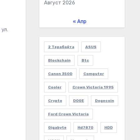
Август 2026
« Апр
ул.
2 Терабайта
ASUS
Blockchain
Btc
Canon 350D
Computer
Cooler
Crown Victoria 1995
Crypto
DOGE
Dogecoin
Ford Crown Victoria
Gigabyte
Hd7870
HDD