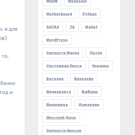
MOON
Mooncoin
Motherboard
Python
SATA3
Tb
Wallet
, и для
ов)
WordPress
Запчасти Мазда
Питон
 то,
Системная Плата
Украина
Биткоин
Блокчейн
обенно
год и
Видеокарта
Выборы
Выдержка
Дожекоин
Жесткий Диск
Запчасти Ниссан