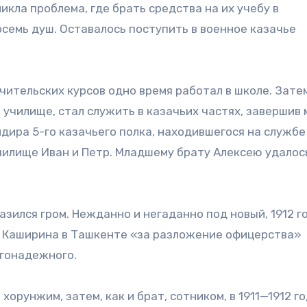
икла проблема, где брать средства на их учебу в
семь душ. Оставалось поступить в военное казачье
чительских курсов одно время работал в школе. Зате
 училище, стал служить в казачьих частях, завершив
ира 5-го казачьего полка, находившегося на службе
училище Иван и Петр. Младшему брату Алексею удалос
зился гром. Нежданно и негаданно под новый, 1912 го
о Каширина в Ташкенте «за разложение офицерства»
агонадежного.
орунжим, затем, как и брат, сотником, в 1911—1912 г