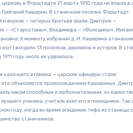
 церковь в Форштадте 21 марта 1910 года не вошла в 
 — Григорий Каширин. В станичном поселке Форштадт
 и внуков — пятерых братьев звали: Дмитрия —
ия — «Старостины», Владимира — «Володины», Михаи
ановна. К моменту избрания д. И. Каширина атаманом
 юрт) входило 13 поселков, деревень и хуторов. В ста
 1911 году число их удвоилось.
ья казачьего атамана — царские офицеры стали
 это объясняется происхождением Кашириных. Дмит
 мальчиком способным и любознательным, он единст
 лучшего ученика, учитель взял его в помощники. Так 
дном году, когда во время эпидемии тифа из станицы
ьшинство станичников.