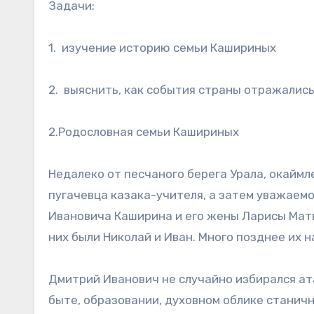
Задачи:
1. изучение историю семьи Кашириных
2. выяснить, как события страны отражалис
2.Родословная семьи Кашириных
Недалеко от песчаного берега Урала, окаймл
пугачевца казака-учителя, а затем уважаем
Ивановича Каширина и его жены Ларисы Матв
них были Николай и Иван. Много позднее их 
Дмитрий Иванович не случайно избирался ат
быте, образовании, духовном облике станичн