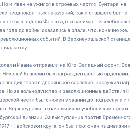
 Но и Иван не ужился в строевых частях. Бунтаря, не
сле неоднократных наказаний, как и старшего брата,
ращается в родной Форштадт и занимается хлебопаше
 года до войны оказались в опале, что, конечно же,
я революционных событий. В Верхнеуральской станиц
начальству.
иколая и Ивана отправили на Юго-Западный фронт. Во
саул Николай Каширин был награжден шестью орденами.
е вводил героя в дворянское сословие. Заслужил наг
бре. Но за вольнодумство и революционные действия 
церской чести был снижен в звании до подъесаула и 
ал в Верхнеуральске начальником учебной команды и
бургской дивизии. За выступление против Временног
917 г.) войсковом круге, он был исключен из дивизии 