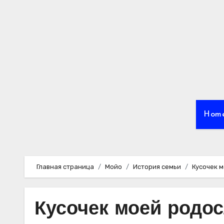
Перейти
к
содержимому
Hom
Главная страница
Мойо
История семьи
Кусочек 
Кусочек моей родос