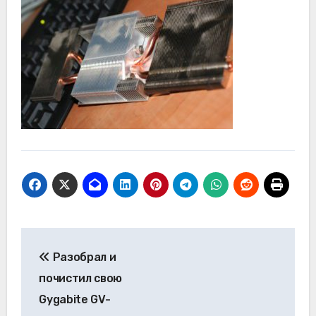
Навигация
Разобрал и
по
почистил свою
записям
Gygabite GV-