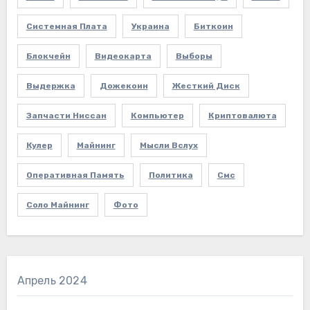
Системная Плата
Украина
Биткоин
Блокчейн
Видеокарта
Выборы
Выдержка
Дожекоин
Жесткий Диск
Запчасти Ниссан
Компьютер
Криптовалюта
Кулер
Майнинг
Мысли Вслух
Оперативная Память
Политика
Смс
Соло Майнинг
Фото
Апрель 2024