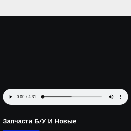
іг
комп
а.
Серп
ень
2023
Запчасти Б/у И Новые