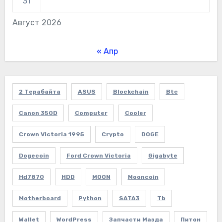
31
Август 2026
« Апр
2 Терабайта
ASUS
Blockchain
Btc
Canon 350D
Computer
Cooler
Crown Victoria 1995
Crypto
DOGE
Dogecoin
Ford Crown Victoria
Gigabyte
Hd7870
HDD
MOON
Mooncoin
Motherboard
Python
SATA3
Tb
Wallet
WordPress
Запчасти Мазда
Питон