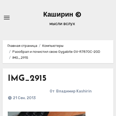
Перейти
к
Каширин ©
содержимому
мысли вслух
Главная страница
Компьютеры
Разобрал и почистил свою Gygabite GV-R787OC-2GD
IMG_2915
IMG_2915
От
Владимир Kashirin
21 Сен. 2013