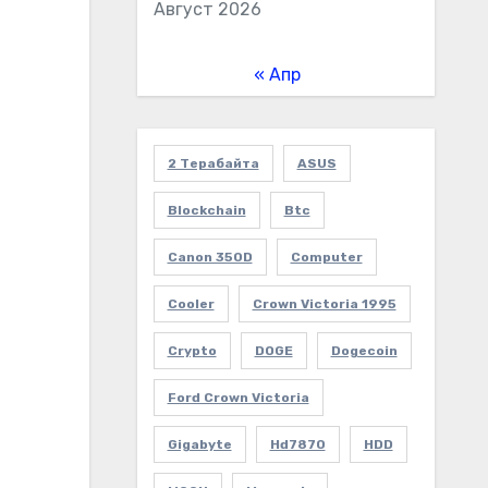
Август 2026
« Апр
2 Терабайта
ASUS
Blockchain
Btc
Canon 350D
Computer
Cooler
Crown Victoria 1995
Crypto
DOGE
Dogecoin
Ford Crown Victoria
Gigabyte
Hd7870
HDD