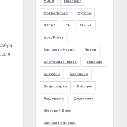
MOON
Mooncoin
Motherboard
Python
SATA3
Tb
Wallet
WordPress
кабря
Запчасти Мазда
Питон
к для
Системная Плата
Украина
Биткоин
Блокчейн
Видеокарта
Выборы
Выдержка
Дожекоин
Жесткий Диск
Запчасти Ниссан