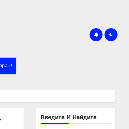
ораЁ!
Введите И Найдите
y