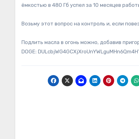
ёмкостью в 480 Гб успел за 10 месяцев работ
Возьму этот вопрос на контроль и, если пове
Подлить масла в огонь можно, добавив приг
DOGE: DULcbjWG4GCXjXroUnYWLguMHn6Qm4H