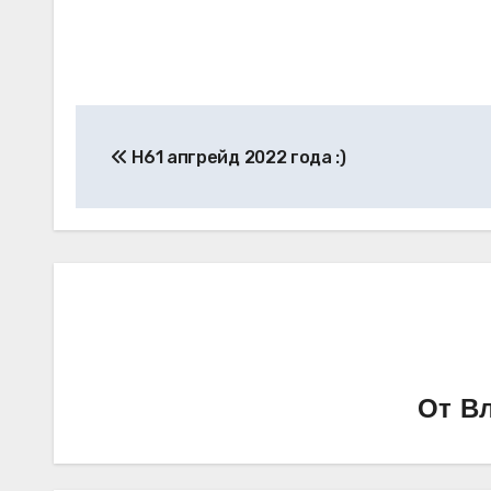
Навигация
H61 апгрейд 2022 года :)
по
записям
От
Вл