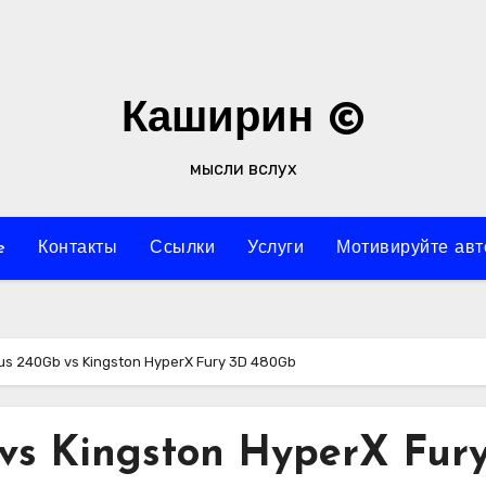
Каширин ©
мысли вслух
e
Контакты
Ссылки
Услуги
Мотивируйте авт
us 240Gb vs Kingston HyperX Fury 3D 480Gb
vs Kingston HyperX Fur