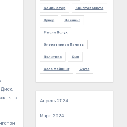
Компьютер
Криптовалюта
Кулер
Майнинг
Мысли Вслух
Оперативная Память
Политика
Смс
Соло Майнинг
Фото
.
нДиск,
ил, что
Апрель 2024
Март 2024
ингстон