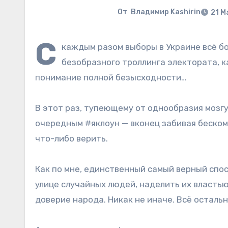
От
Владимир Kashirin
21 М
С
каждым разом выборы в Украине всё б
безобразного троллинга электората, к
понимание полной безысходности…
В этот раз, тупеющему от однообразия мозгу
очередным #яклоун — вконец забивая беско
что-либо верить.
Как по мне, единственный самый верный спос
улице случайных людей, наделить их властью
доверие народа. Никак не иначе. Всё осталь