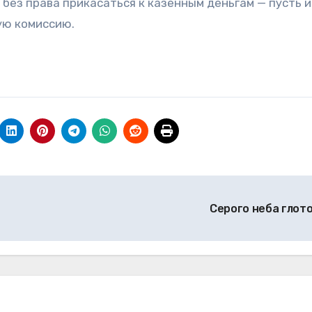
без права прикасаться к казённым деньгам — пусть и
ую комиссию.
Серого неба глот