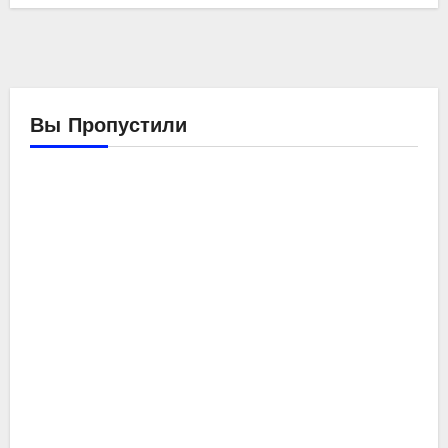
Вы Пропустили
Компьютеры
Мойо
Обзоры
железа
Ремонтирую
компьютер
SE-
214-
XT
ID-
Cooli
Компьютеры
ng
Обзоры