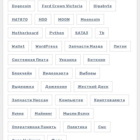
Dogecoin
Ford Crown Victoria
Gigabyte
Hd7870
HDD
MOON
Mooncoin
Motherboard
Python
SATA3
Tb
Wallet
WordPress
Запчасти Мазда
Питон
Системная Плата
Украина
Биткоин
Блокчейн
Видеокарта
Выборы
Выдержка
Дожекоин
Жесткий Диск
Запчасти Ниссан
Компьютер
Криптовалюта
Кулер
Майнинг
Мысли Вслух
Оперативная Память
Политика
Смс