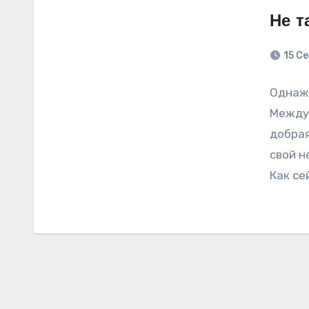
Не т
15 С
Однажд
Междун
добрая
свой н
Как се