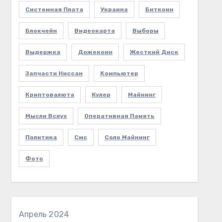
Системная Плата
Украина
Биткоин
Блокчейн
Видеокарта
Выборы
Выдержка
Дожекоин
Жесткий Диск
Запчасти Ниссан
Компьютер
Криптовалюта
Кулер
Майнинг
Мысли Вслух
Оперативная Память
Политика
Смс
Соло Майнинг
Фото
Апрель 2024