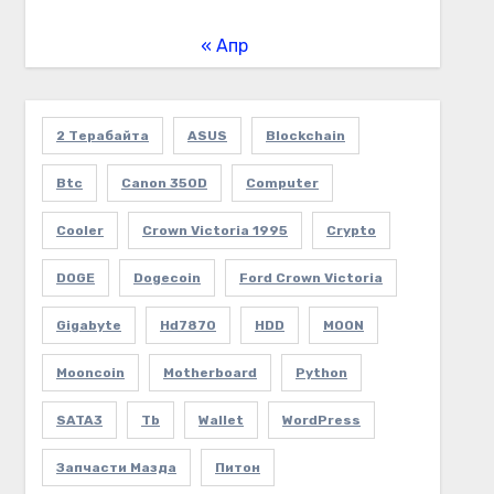
« Апр
2 Терабайта
ASUS
Blockchain
Btc
Canon 350D
Computer
Cooler
Crown Victoria 1995
Crypto
DOGE
Dogecoin
Ford Crown Victoria
Gigabyte
Hd7870
HDD
MOON
Mooncoin
Motherboard
Python
SATA3
Tb
Wallet
WordPress
Запчасти Мазда
Питон