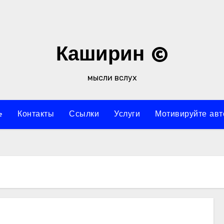
Каширин ©
мысли вслух
e
Контакты
Ссылки
Услуги
Мотивируйте авт