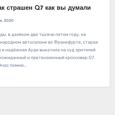
ак страшен Q7 как вы думали
ен. 2020
ы, в далёком две тысячи пятом году, на
ародном автосалоне во Франкфурте, старая
 и надёжная Ауди выкатила на суд зрителей
еожиданный и претензионный кроссовер Q7.
йчас помню…