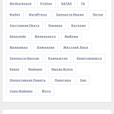
Motherboard
Python
SATA3
Tb
Wallet
WordPress
Запчасти Мазда
Питон
Системная Плата
Украина
Биткоин
Блокчейн
Видеокарта
Выборы
Выдержка
Дожекоин
Жесткий Диск
Запчасти Ниссан
Компьютер
Криптовалюта
Кулер
Майнинг
Мысли Вслух
Оперативная Память
Политика
Смс
Соло Майнинг
Фото