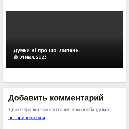
бала
нсу
сере
д
проц
есорі
в
Думки ні про що. Липень.
01 Июл. 2023
Добавить комментарий
Для отправки комментария вам необходимо
авторизоваться
.