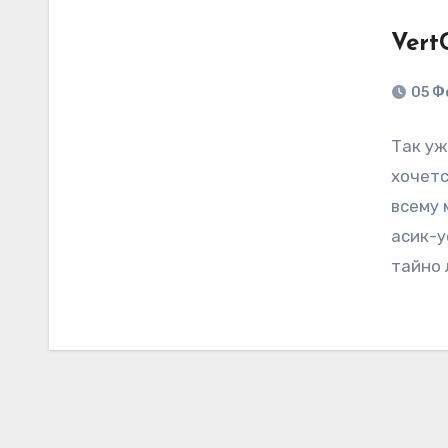
Vert
05 Ф
Так уж
хочетс
всему 
асик-у
тайно 