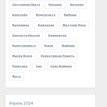
Системная Плата
Украина
Биткоин
Блокчейн
Видеокарта
Выборы
Выдержка
Дожекоин
Жесткий Диск
Запчасти Ниссан
Компьютер
Криптовалюта
Кулер
Майнинг
Мысли Вслух
Оперативная Память
Политика
Смс
Соло Майнинг
Фото
Апрель 2024