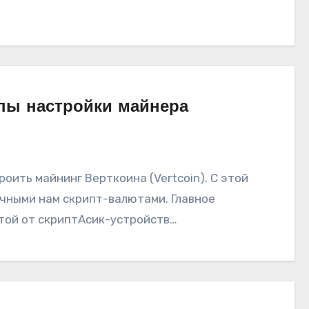
ипы настройки майнера
оить майнинг Верткоина (Vertcoin). С этой
ычными нам скрипт-валютами. Главное
итой от скриптАсик-устройств…