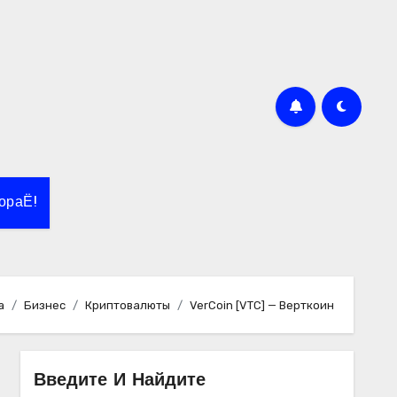
ораЁ!
а
Бизнес
Криптовалюты
VerCoin [VTC] — Верткоин
Введите И Найдите