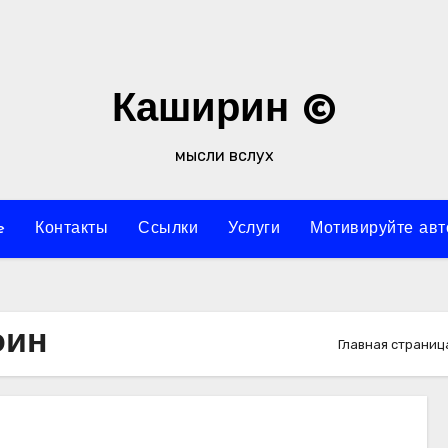
Каширин ©
мысли вслух
e
Контакты
Ссылки
Услуги
Мотивируйте авт
оин
Главная страниц