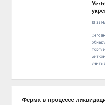
Vert
укре
22 М
Сегодн
обнар
торгуе
Биткои
учитыв
Ферма в процессе ликвидац