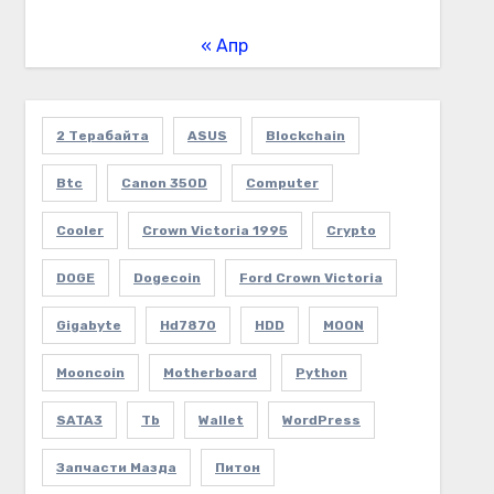
« Апр
2 Терабайта
ASUS
Blockchain
Btc
Canon 350D
Computer
Cooler
Crown Victoria 1995
Crypto
DOGE
Dogecoin
Ford Crown Victoria
Gigabyte
Hd7870
HDD
MOON
Mooncoin
Motherboard
Python
SATA3
Tb
Wallet
WordPress
Запчасти Мазда
Питон