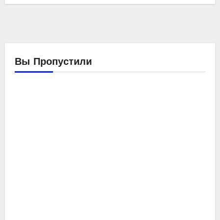
Вы Пропустили
Компьютеры
Мойо
Обзоры
железа
Ремонтирую
компьютер
SE-
214-
XT
ID-
Cooli
Компьютеры
ng
Обзоры