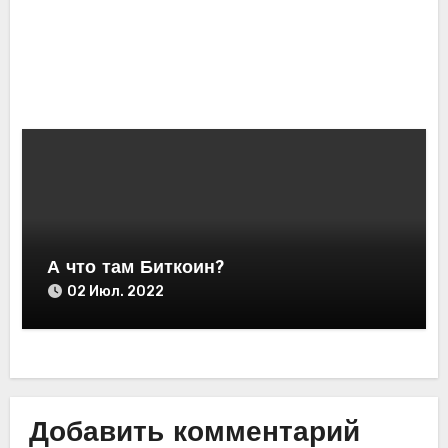
блок
25
чейн
Мар.
а
2023
DOG
E. 25
март
а
2023
А что там Биткоин?
02 Июл. 2022
Добавить комментарий