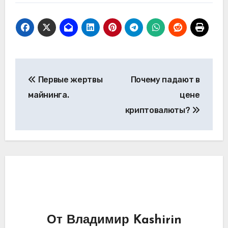
Навигация
Первые жертвы
Почему падают в
по
майнинга.
цене
записям
криптовалюты?
От
Владимир Kashirin