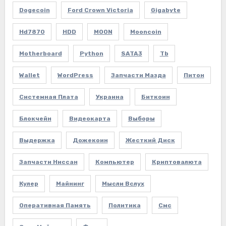
Dogecoin
Ford Crown Victoria
Gigabyte
Hd7870
HDD
MOON
Mooncoin
Motherboard
Python
SATA3
Tb
Wallet
WordPress
Запчасти Мазда
Питон
Системная Плата
Украина
Биткоин
Блокчейн
Видеокарта
Выборы
Выдержка
Дожекоин
Жесткий Диск
Запчасти Ниссан
Компьютер
Криптовалюта
Кулер
Майнинг
Мысли Вслух
Оперативная Память
Политика
Смс