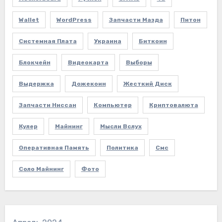
Wallet
WordPress
Запчасти Мазда
Питон
Системная Плата
Украина
Биткоин
Блокчейн
Видеокарта
Выборы
Выдержка
Дожекоин
Жесткий Диск
Запчасти Ниссан
Компьютер
Криптовалюта
Кулер
Майнинг
Мысли Вслух
Оперативная Память
Политика
Смс
Соло Майнинг
Фото