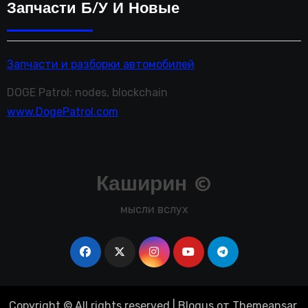
Запчасти Б/у И Новые
Запчасти и разборки автомобилей
DOGE Patrol: nodes, blockchain
www.DogePatrol.com
Каширин ©
мысли вслух
Copyright © All rights reserved
|
Blogus
от
Themeansar
.