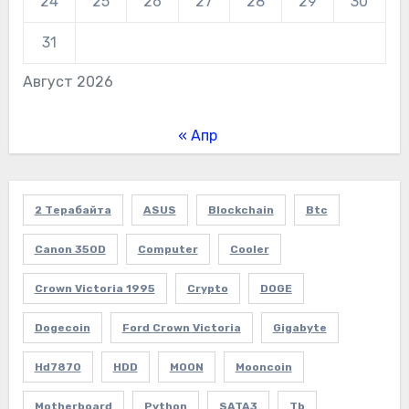
24
25
26
27
28
29
30
31
Август 2026
« Апр
2 Терабайта
ASUS
Blockchain
Btc
Canon 350D
Computer
Cooler
Crown Victoria 1995
Crypto
DOGE
Dogecoin
Ford Crown Victoria
Gigabyte
Hd7870
HDD
MOON
Mooncoin
Motherboard
Python
SATA3
Tb