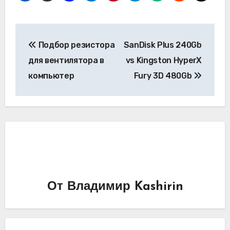
Навигация
Подбор резистора
SanDisk Plus 240Gb
по
для вентилятора в
vs Kingston HyperX
записям
компьютер
Fury 3D 480Gb
От
Владимир Kashirin