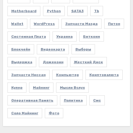
Motherboard
Python
SATA3
Tb
Wallet
WordPress
Запчасти Мазда
Питон
Системная Плата
Украина
Биткоин
Блокчейн
Видеокарта
Выборы
Выдержка
Дожекоин
Жесткий Диск
Запчасти Ниссан
Компьютер
Криптовалюта
Кулер
Майнинг
Мысли Вслух
Оперативная Память
Политика
Смс
Соло Майнинг
Фото